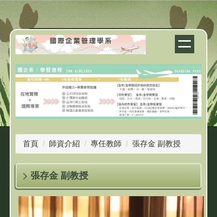
跳
到
主
要
內
容
區
首頁
師資介紹
專任教師
張存金 副教授
張存金 副教授