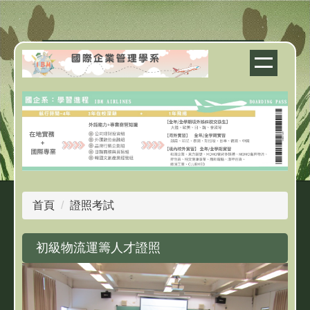
跳
到
主
要
內
容
區
首頁
證照考試
初級物流運籌人才證照