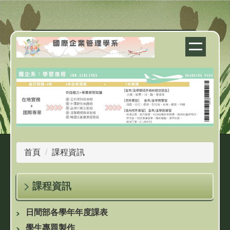
跳
到
主
要
內
容
區
首頁
課程資訊
課程資訊
日間部各學年年度課表
學生專題製作