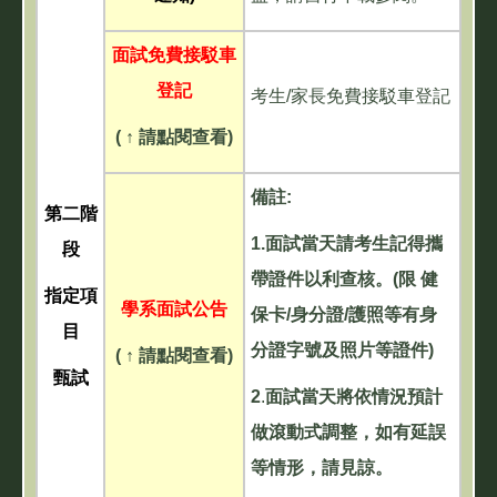
面試免費接駁車
登記
考生/家長免費接駁車登記
( ↑ 請點閱查看)
備註:
第二階
1.面試當天請考生記得攜
段
帶證件以利查核。(限 健
指定項
學系面試公告
保卡/身分證/護照等有身
目
分證字號及照片等證件)
( ↑ 請點閱查看)
甄試
2
.
面試當天將依情況預計
做滾動式調整，如有延誤
等情形，請見諒。