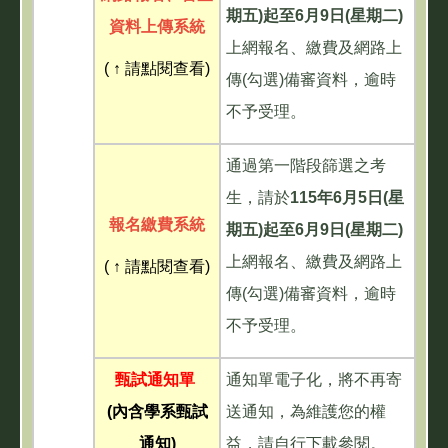
期五
)
起至
6
月
9
日
(
星期二
)
資料上傳
系統
上網報名、繳費及網路上
( ↑ 請點閱查看)
傳(勾選)備審資料，逾時
不予受理。
通過第一階段篩選之考
生，請於
115
年
6
月
5
日
(
星
報名繳費系統
期五
)
起至
6
月
9
日
(
星期二
)
上網報名、繳費及網路上
( ↑ 請點閱查看)
傳(勾選)備審資料，逾時
不予受理。
甄試通知單
通知單電子化，將不再寄
(內含學系甄試
送通知，為維護您的權
通知)
益，請自行下載參閱。