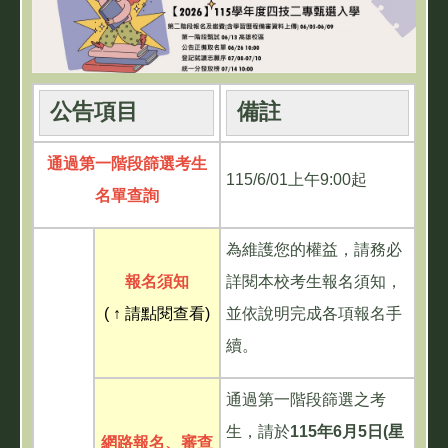
公告項目
備註
通過第一階段篩選考生
115/6/01上午9:00起
名單查詢
為維護您的權益，請務必
報名須知
詳閱本校考生報名須知，
( ↑ 請點閱查看)
並依說明完成各項報名手
續。
通過第一階段篩選之考
生，請於
115
年
6
月
5
日
(
星
網路報名、
審查