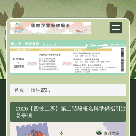
跳
到
主
要
內
容
區
首頁
招生資訊
2026【四技二專】第二階段報名與準備指引注
意事項