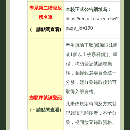
學系第二階段放
本校正式公告網址為：
榜名單
https://recruit.usc.edu.tw/?
page_id=190
( ↑ 請點閱查看)
考生無論正取(或備取)1個
或1個以上校系科(組)、學
程，均須登記就讀志願
序，並經甄選委員會統一
分發，經分發錄取後始可
取得入學資格。
志願序就讀登記
凡未依規定時間及方式登
( ↑ 請點閱查看)
記就讀志願序者，不予分
發，視同放棄錄取資格。