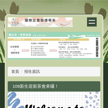
跳
到
主
要
內
容
區
首頁
招生資訊
109新生迎新茶會來囉！