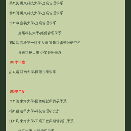
吳
憲 屏東科技大學-企業管理學系
O
林
閔 屏東科技大學-企業管理學系
O
李
坤 嘉義大學-企業管理學系
O
虎尾科技大學-經營管理學系
胡
昌 高雄第一科技大學-連鎖加盟管理研究所
O
屏東科技大學-企業管理學系
101學年度
許
娟
暨南大學-國際企業學系
O
100學年度
李
傑
東海大學-國際經營與貿易學系
O
楊
穎
逢甲大學-科技管理研究所
O
江
凡
東海大學-工業工程與經營資訊學系
O
靜宜大學-企業管理學系