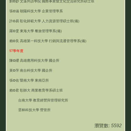
劉
妙
文藻外語學院 國際事業暨文化交流研究所碩士班
O
張
涵
朝陽科技大學 企業管理學系
O
許
易
彰化師範大學 人力資源管理碩士班(備)
O
羅
雯
東海大學 餐旅管理學系(備)
O
賴
良
高雄第一科技大學 行銷與流通管理學系(備)
O
97學年度
陳
纓
高雄應用科技大學 國企所
O
黃
萍
南台科技大學 國企所
O
張
佑
暨南大學 東南亞所
O
賴
君
彰師大 商業教育學系碩士班
O
台南大學 教育經營與管理研究所
雲林科技大學 營管所
瀏覽數:
5592