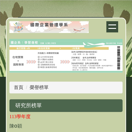
跳
到
主
要
內
容
區
首頁
榮譽榜單
研究所榜單
113學年度
陳
穎
O