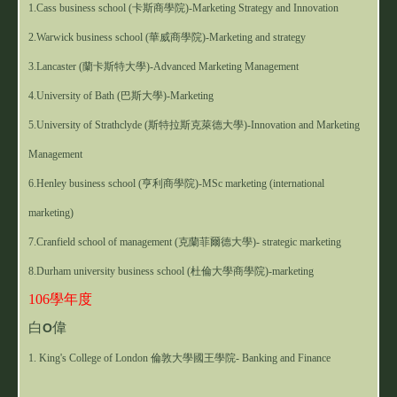
1.
Cass business school (
卡斯商學院
)-
Marketing Strategy and Innovation
2.
Warwick business school (
華威商學院)
-Marketing and strategy
3.
Lancaster (
蘭卡斯特大學)
-Advanced Marketing Management
4.University of Bath (巴斯大學)-Marketing
5.University of Strathclyde (斯特拉斯克萊德大學)-Innovation and Marketing
Management
6.
Henley business school (
亨利商學院)
-MSc marketing (international
marketing)
7.
Cranfield school of management (
克蘭菲爾德大學)
- strategic marketing
8.
Durham university business school (
杜倫大學商學院)
-marketing
106學年度
白
偉
O
1. King's College of London 倫敦大學國王學院- Banking and Finance