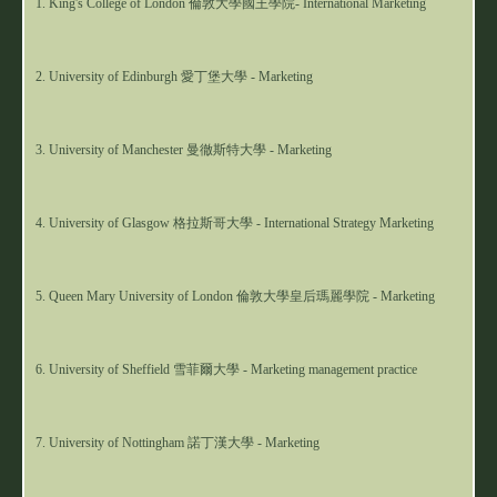
1. King's College of London 倫敦大學國王學院- International Marketing
2. University of Edinburgh 愛丁堡大學 - Marketing
3. University of Manchester 曼徹斯特大學 - Marketing
4. University of Glasgow 格拉斯哥大學 - International Strategy Marketing
5. Queen Mary University of London 倫敦大學皇后瑪麗學院 - Marketing
6. University of Sheffield 雪菲爾大學 - Marketing management practice
7. University of Nottingham 諾丁漢大學 - Marketing