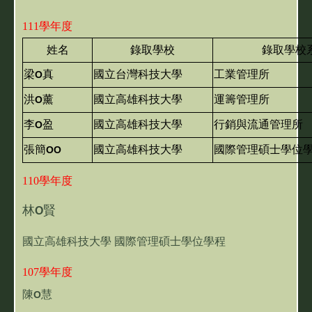
111學年度
姓名
錄取學校
錄取學校
梁
真
國立台灣科技大學
工業管理所
O
洪
薰
國立高雄科技大學
運籌管理所
O
李
盈
國立高雄科技大學
行銷與流通管理所
O
張簡
國立高雄科技大學
國際管理碩士學位
O
O
110學年度
林
賢
O
國立高雄科技大學 國際管理碩士學位學程
1
07學年度
陳
慧
O