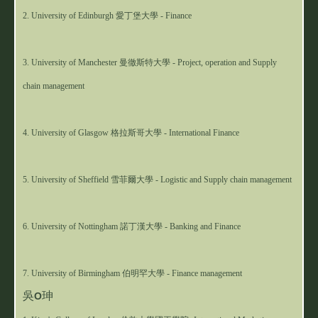
2. University of Edinburgh 愛丁堡大學 - Finance
3. University of Manchester 曼徹斯特大學 - Project, operation and Supply 
chain management
4. University of Glasgow 格拉斯哥大學 - International Finance
5. University of Sheffield 雪菲爾大學 - Logistic and Supply chain management
6. University of Nottingham 諾丁漢大學 - Banking and Finance
7. University of Birmingham 伯明罕大學 - Finance management
吳
珅
O