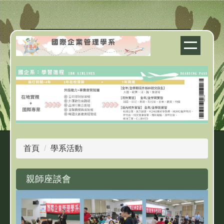
跳
到
主
要
內
容
區
首頁
學系活動
親師座談會