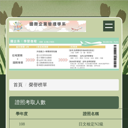
跳
到
主
要
內
容
區
首頁
榮譽榜單
證照考取人數
學年度
證照名稱
108
日文檢定N2級