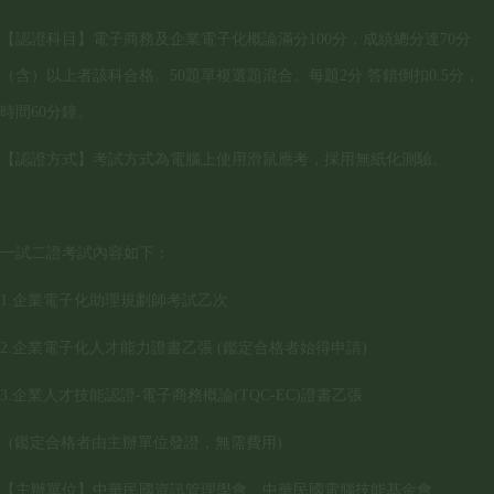
【認證科目】電子商務及企業電子化概論滿分100分，成績總分達70分
（含）以上者該科合格。50題單複選題混合。每題2分 答錯倒扣0.5分，
時間60分鐘。
【認證方式】考試方式為電腦上使用滑鼠應考，採用無紙化測驗。
一試二證考試內容如下：
1.企業電子化助理規劃師考試乙次
2.企業電子化人才能力證書乙張 (鑑定合格者始得申請)
3.企業人才技能認證-電子商務概論(TQC-EC)證書乙張
(鑑定合格者由主辦單位發證，無需費用)
【主辦單位】中華民國資訊管理學會、中華民國電腦技能基金會